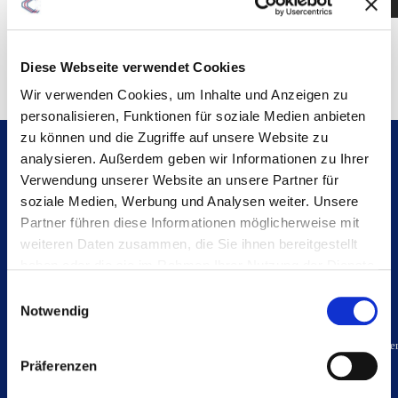
Diese Webseite verwendet Cookies
Wir verwenden Cookies, um Inhalte und Anzeigen zu
personalisieren, Funktionen für soziale Medien anbieten
zu können und die Zugriffe auf unsere Website zu
analysieren. Außerdem geben wir Informationen zu Ihrer
Verwendung unserer Website an unsere Partner für
ENTWICKLUNG, KONSTRUKTION,
soziale Medien, Werbung und Analysen weiter. Unsere
FERTIGUNG UND MEHR – FISCHER
Partner führen diese Informationen möglicherweise mit
ELEKTROMOTOREN SETZEN
weiteren Daten zusammen, die Sie ihnen bereitgestellt
MASSSTÄBE.
haben oder die sie im Rahmen Ihrer Nutzung der Dienste
gesammelt haben.
Einwilligungsauswahl
Notwendig
Unsere herausragende Expertise rund um Elektromotoren zeichnet uns als
einen erfahrenen Spezialisten aus. Wir bieten von der Entwicklung und
Erfahren Sie in unserer
Datenschutzerklärung
mehr
Konstruktion bis zur zuverlässigen Serienproduktion umfassende Leistunge
darüber, wer wir sind, wie Sie uns kontaktieren können
an. Nicht ohne Grund zählen wir zu den führenden Anbietern, wenn es um
Präferenzen
und wie wir personenbezogene Daten verarbeiten.
Elektromotoren geht, die spezifischen Anforderungen gerecht werden.