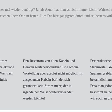
mal wieder benötigt? Ja, als Azubi hat man es nicht immer leicht. Wahrschein
rüchen übers Ohr zu hauen. Lies Dir hier gängigsten durch und sei bestens vorb
Strom
Den Reststrom von alten Kabeln und
Der praktische
zelektrode
Geräten weiterverwenden? Eine schöne
Stromreste. G
 Wer nach
Vorstellung aber absolut nicht möglich. In
Spannungsabfal
initiv
ausgebauten Kabeln befindet sich
bekanntlich am 
garantiert kein Strom mehr, der in
Dass man jedo
irgendeiner Weise weiterverwendet
bestimmt keine
werden könnte!
wir euch an die