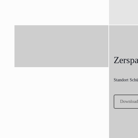
Zersp
Standort Schü
Download