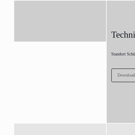
Techni
Standort Schü
Download